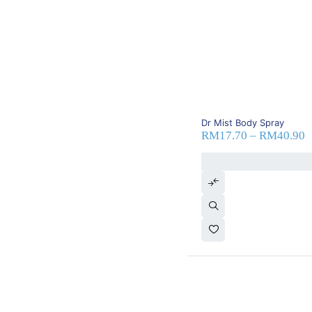
Medispec
(0)
Mepharm
(0)
Merck
(0)
Michelin
(0)
MLB
(0)
Mr Throat
(0)
MSD
(0)
Nanofine
(0)
Nike
(0)
SOLD OUT
Dr Mist Body Spray
Nissan
(0)
RM
17.70
–
RM
40.90
Noripharma
(0)
Novartis
(0)
Novo Nordisk
(0)
Novugen
(1)
Nurofen
(0)
Nutribridge
(14)
Nutrixlim
(3)
Olay
(0)
Oneplus
(0)
Oppo
(0)
Organon
(0)
Orient
(0)
(0)