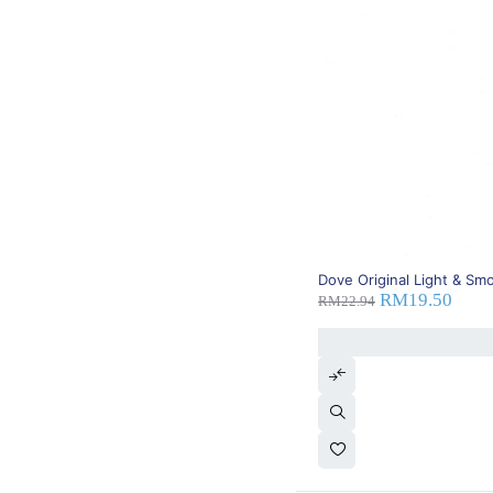
DKSH
(0)
Duopharma
(0)
Dyna
(0)
Dynapharm
(0)
Ego
(0)
Eisai
(0)
Eli Lilly
(0)
EP Plus
(0)
Eucerin
(0)
Ferring
(0)
First Pharmaceutical
(0)
Ford
(0)
15% OFF
Freedom
(0)
Dove Original Light & Sm
RM
19.50
Fresenius Kabi
(0)
RM
22.94
Galderma
(0)
GAP
(0)
Garda
(0)
Glenmark
(0)
GoodScience
(0)
Gopharma
(0)
GSK
(0)
Guess
(0)