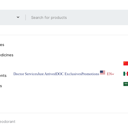
nes
dicines
Doctor Services
Just Arrived
DOC Exclusives
Promotions
EN
ents
ks
eodorant