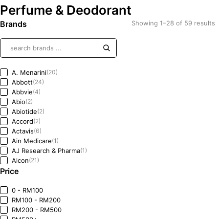
Perfume & Deodorant
Brands
Showing 1–28 of 59 results
A. Menarini
(20)
Abbott
(24)
Abbvie
(4)
Abio
(2)
Abiotide
(2)
Accord
(2)
Actavis
(6)
Ain Medicare
(1)
AJ Research & Pharma
(1)
Alcon
(21)
Price
Alembic Pharma
(1)
Alfasigma
(1)
Allergan
(11)
0 - RM100
Alvogen
(0)
RM100 - RM200
Amazon
(0)
RM200 - RM500
(0)