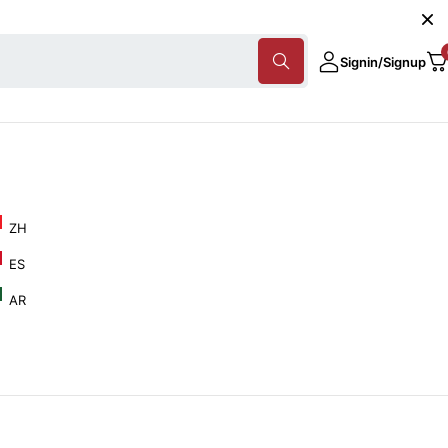
Signin/Signup
ZH
ES
AR