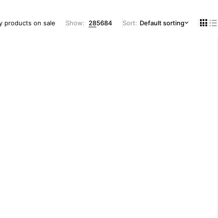
y products on sale
Show:
28
56
84
Sort
Default sorting