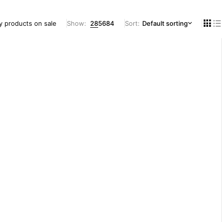
y products on sale
Show:
28
56
84
Sort
Default sorting