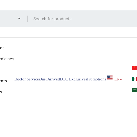
nes
dicines
Doctor Services
Just Arrived
DOC Exclusives
Promotions
EN
ents
ks