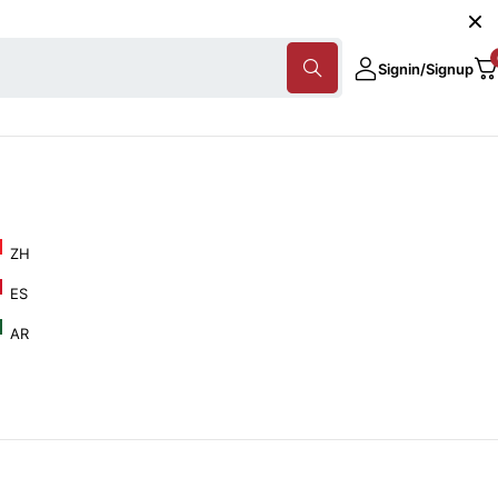
Signin/Signup
ZH
ES
AR