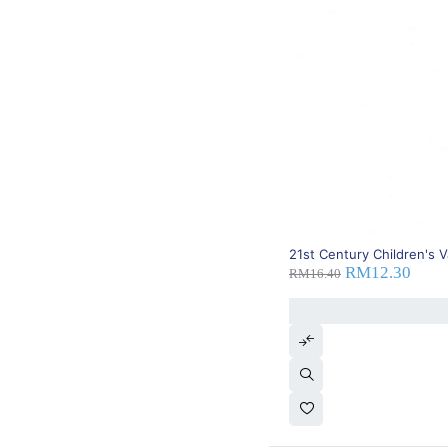
DKSH
(0)
Duopharma
(0)
Dyna
(0)
Dynapharm
(0)
Ego
(0)
Eisai
(0)
Eli Lilly
(0)
EP Plus
(0)
Eucerin
(0)
Ferring
(0)
First Pharmaceutical
(0)
Ford
(0)
25% OFF
Freedom
(0)
21st Century Children's 
RM
12.30
Fresenius Kabi
(0)
RM
16.40
Galderma
(0)
GAP
(0)
Garda
(0)
Glenmark
(0)
GoodScience
(0)
Gopharma
(0)
GSK
(0)
Guess
(0)