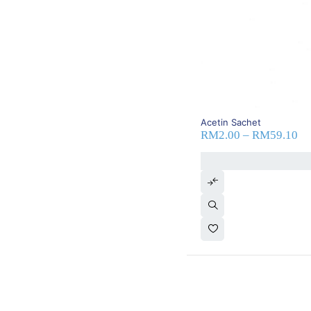
Medispec
(0)
Mepharm
(0)
Merck
(0)
Michelin
(0)
MLB
(0)
Mr Throat
(0)
MSD
(0)
Nanofine
(0)
Nike
(0)
20% OFF
Acetin Sachet
Nissan
(0)
RM
2.00
–
RM
59.10
Noripharma
(0)
Novartis
(0)
Novo Nordisk
(0)
Novugen
(1)
Nurofen
(0)
Nutribridge
(14)
Nutrixlim
(3)
Olay
(0)
Oneplus
(0)
Oppo
(0)
Organon
(0)
Orient
(0)
(0)