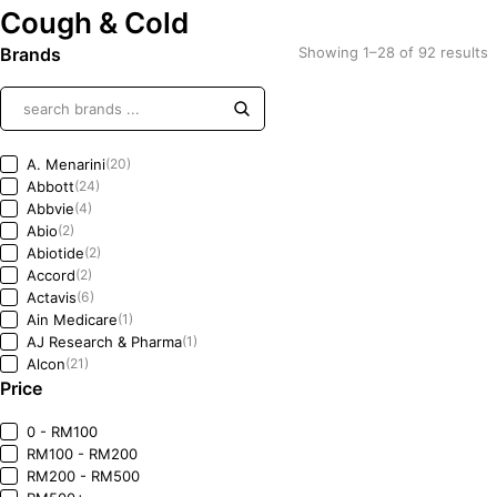
Cough & Cold
Brands
Showing 1–28 of 92 results
A. Menarini
(20)
Abbott
(24)
Abbvie
(4)
Abio
(2)
Abiotide
(2)
Accord
(2)
Actavis
(6)
Ain Medicare
(1)
AJ Research & Pharma
(1)
Alcon
(21)
Price
Alembic Pharma
(1)
Alfasigma
(1)
Allergan
(11)
0 - RM100
Alvogen
(0)
RM100 - RM200
Amazon
(0)
RM200 - RM500
(0)